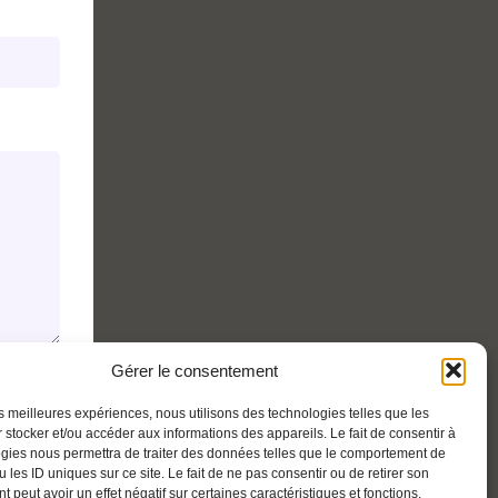
Gérer le consentement
les meilleures expériences, nous utilisons des technologies telles que les
 stocker et/ou accéder aux informations des appareils. Le fait de consentir à
gies nous permettra de traiter des données telles que le comportement de
 les ID uniques sur ce site. Le fait de ne pas consentir ou de retirer son
 peut avoir un effet négatif sur certaines caractéristiques et fonctions.