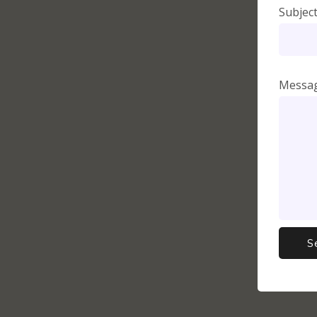
Subjec
Messa