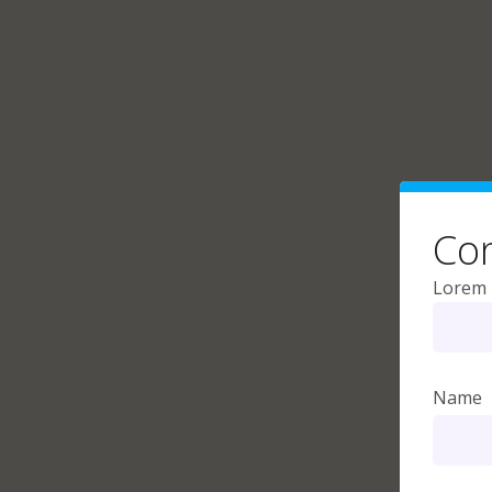
Con
Lorem i
Name